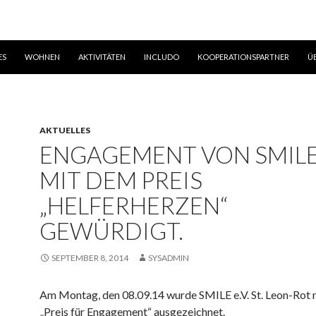
ES
WOHNEN
AKTIVITÄTEN
INCLUDO
KOOPERATIONSPARTNER
Ü
AKTUELLES
ENGAGEMENT VON SMILE 
MIT DEM PREIS
„HELFERHERZEN“
GEWÜRDIGT.
SEPTEMBER 8, 2014
SYSADMIN
Am Montag, den 08.09.14 wurde SMILE e.V. St. Leon-Rot
„Preis für Engagement“ ausgezeichnet.