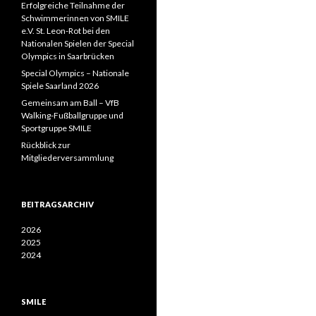
Erfolgreiche Teilnahme der
Schwimmerinnen von SMILE
e.V. St. Leon-Rot bei den
Nationalen Spielen der Special
Olympics in Saarbrücken
Special Olympics – Nationale
Spiele Saarland 2026
Gemeinsam am Ball – VfB
Walking-Fußballgruppe und
Sportgruppe SMILE
Rückblick zur
Mitgliederversammlung
BEITRAGSARCHIV
2026
2025
2024
SMILE