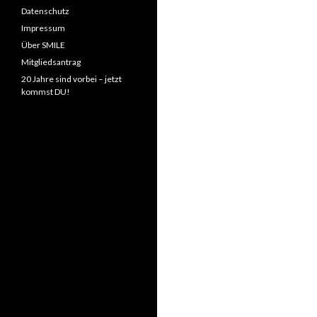
Datenschutz
Impressum
Über SMILE
Mitgliedsantrag
20 Jahre sind vorbei – jetzt
kommst DU!