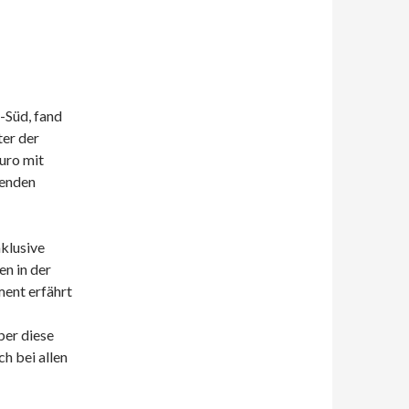
-Süd, fand
ter der
uro mit
zenden
nklusive
n in der
ent erfährt
ber diese
h bei allen