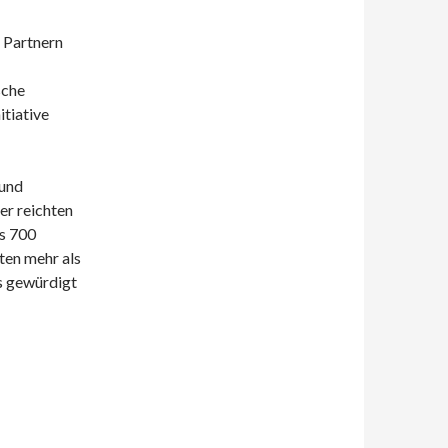
 Partnern
sche
tiative
 und
er reichten
ls 700
ten mehr als
is gewürdigt