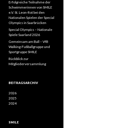
Erfolgreiche Teilnahme der
Schwimmerinnen von SMILE
e.V. St. Leon-Rot bei den
Nationalen Spielen der Special
Olympics in Saarbrücken
Special Olympics – Nationale
Spiele Saarland 2026
Gemeinsam am Ball – VfB
Walking-Fußballgruppe und
Sportgruppe SMILE
Rückblick zur
Mitgliederversammlung
BEITRAGSARCHIV
2026
2025
2024
SMILE