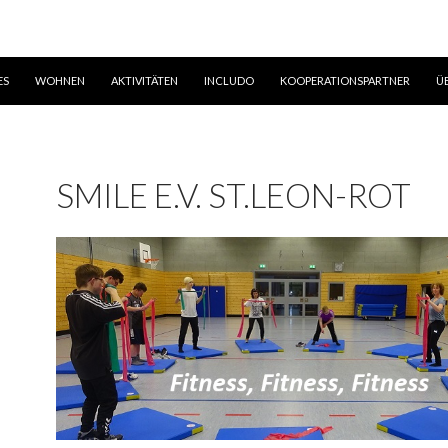
ES
WOHNEN
AKTIVITÄTEN
INCLUDO
KOOPERATIONSPARTNER
Ü
SMILE E.V. ST.LEON-ROT