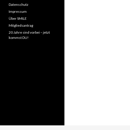
Datenschutz
Impressum
Über SMILE
Mitgliedsantrag
20 Jahre sind vorbei – jetzt
kommst DU!