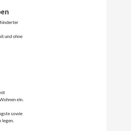
ben
ehinderter
it und ohne
mit
 Wohnen ein.
ngste sowie
 legen.