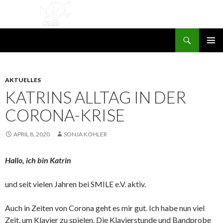
Suchen
SMILE e.V. St. Leon-Rot
ZUM
PRIMÄR
INHALT
MENÜ
SPRINGEN
AKTUELLES
KATRINS ALLTAG IN DER
CORONA-KRISE
APRIL 8, 2020
SONJA KÖHLER
Hallo, ich bin Katrin
und seit vielen Jahren bei SMILE e.V. aktiv.
Auch in Zeiten von Corona geht es mir gut. Ich habe nun viel
Zeit, um Klavier zu spielen. Die Klavierstunde und Bandprobe