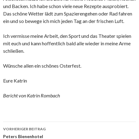
und Backen. Ich habe schon viele neue Rezepte ausprobiert.
Das schöne Wetter lädt zum Spazierengehen oder Rad fahren
ein und so bewege ich mich jeden Tag an der frischen Luft.
Ich vermisse meine Arbeit, den Sport und das Theater spielen
mit euch und kann hoffentlich bald alle wieder in meine Arme
schließen.
Wünsche allen ein schönes Osterfest.
Eure Katrin
Bericht von Katrin Rombach
Beitrags-
VORHERIGER BEITRAG
Navigation
Peters Bienenhotel