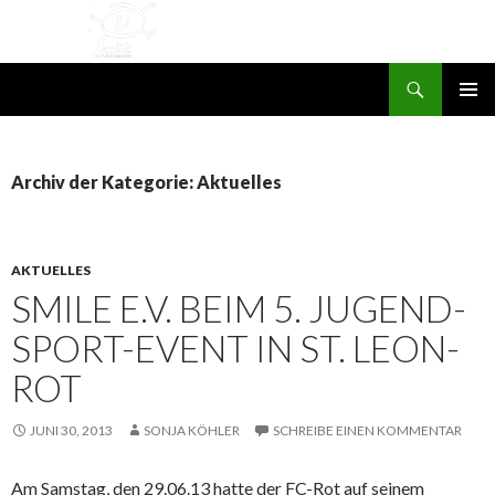
Suchen
SMILE e.V. St. Leon-Rot
ZUM
PRIMÄR
INHALT
MENÜ
SPRINGEN
Archiv der Kategorie: Aktuelles
AKTUELLES
SMILE E.V. BEIM 5. JUGEND-
SPORT-EVENT IN ST. LEON-
ROT
JUNI 30, 2013
SONJA KÖHLER
SCHREIBE EINEN KOMMENTAR
Am Samstag, den 29.06.13 hatte der FC-Rot auf seinem