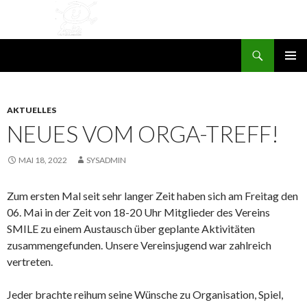
Suchen
SMILE e.V. St. Leon-Rot
ZUM
PRIMÄR
INHALT
MENÜ
SPRINGEN
AKTUELLES
NEUES VOM ORGA-TREFF!
MAI 18, 2022
SYSADMIN
Zum ersten Mal seit sehr langer Zeit haben sich am Freitag den
06. Mai in der Zeit von 18-20 Uhr Mitglieder des Vereins
SMILE zu einem Austausch über geplante Aktivitäten
zusammengefunden. Unsere Vereinsjugend war zahlreich
vertreten.
Jeder brachte reihum seine Wünsche zu Organisation, Spiel,