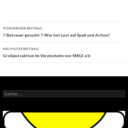
Beitrags-
VORHERIGER BEITRAG
Navigation
!! Betreuer gesucht !! Wer hat Lust auf Spaß und Action?
NÄCHSTER BEITRAG
Großputzaktion im Vereinsheim von SMILE e.V.
Suchen
nach: