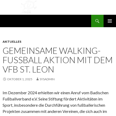
Suchen
SMILE e.V. St. Leon-Rot
ZUM
PRIMÄR
INHALT
MENÜ
SPRINGEN
AKTUELLES
GEMEINSAME WALKING-
FUSSBALL AKTION MIT DEM V
FB ST. LEON
OKTOBER 1, 2025
SYSADMIN
Im Dezember 2024 erhielten wir einen Anruf vom Badischen
Fußballverband e.V. Seine Stiftung fördert Aktivitäten im
Sport, insbesondere die Durchführung von fußballerischen
Projekten zusammen mit anderen Vereinen, die sich auch im