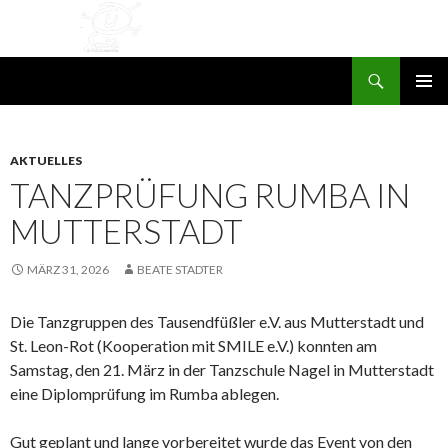
Suchen
SMILE e.V. St. Leon-Rot
ZUM
PRIMÄR
INHALT
MENÜ
SPRINGEN
AKTUELLES
TANZPRÜFUNG RUMBA IN
MUTTERSTADT
MÄRZ 31, 2026
BEATE STADTER
Die Tanzgruppen des Tausendfüßler e.V. aus Mutterstadt und
St. Leon-Rot (Kooperation mit SMILE e.V.) konnten am
Samstag, den 21. März in der Tanzschule Nagel in Mutterstadt
eine Diplomprüfung im Rumba ablegen.
Gut geplant und lange vorbereitet wurde das Event von den